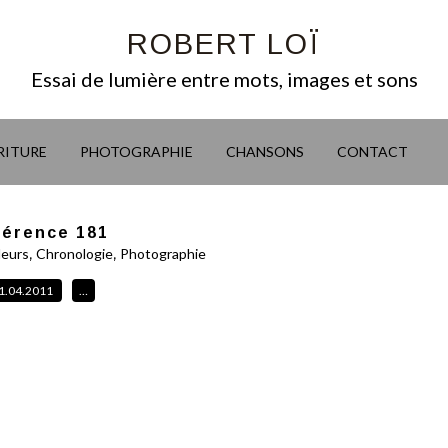
ROBERT LOÏ
Essai de lumière entre mots, images et sons
RITURE
PHOTOGRAPHIE
CHANSONS
CONTACT
férence 181
,
,
eurs
Chronologie
Photographie
1.04.2011
…