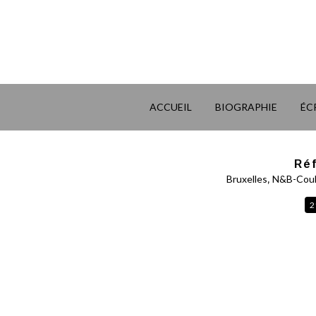
ACCUEIL
BIOGRAPHIE
ÉC
Ré
,
Bruxelles
N&B-Coul
2