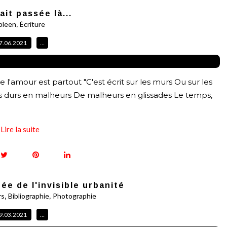
ait passée là...
,
pleen
Écriture
7.06.2021
…
ue l'amour est partout "C'est écrit sur les murs Ou sur les
oups durs en malheurs De malheurs en glissades Le temps,
Lire la suite
rée de l'invisible urbanité
,
,
rs
Bibliographie
Photographie
9.03.2021
…