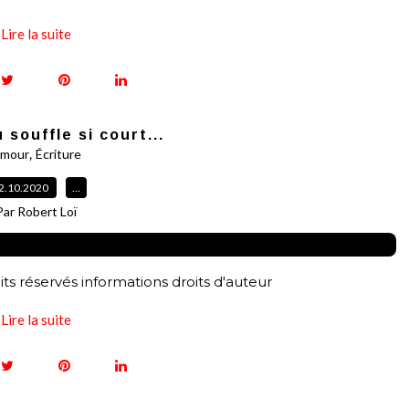
Lire la suite
 souffle si court...
,
mour
Écriture
2.10.2020
…
Par Robert Loï
ts réservés informations droits d'auteur
Lire la suite