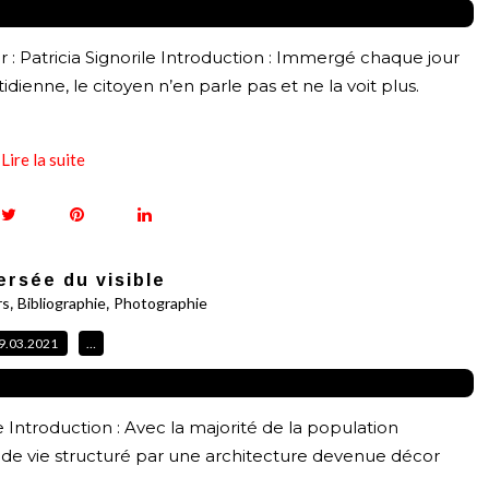
eur : Patricia Signorile Introduction : Immergé chaque jour
dienne, le citoyen n’en parle pas et ne la voit plus.
Lire la suite
ersée du visible
,
,
rs
Bibliographie
Photographie
9.03.2021
…
le Introduction : Avec la majorité de la population
ieu de vie structuré par une architecture devenue décor