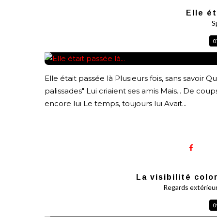
Elle ét
S
0
Elle était passée là Plusieurs fois, sans savoir Q
palissades" Lui criaient ses amis Mais... De c
encore lui Le temps, toujours lui Avait...
La visibilité colo
Regards extérieu
0