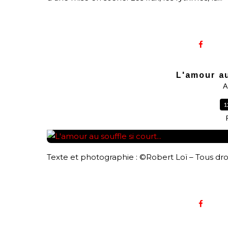
L'amour au
A
1
Texte et photographie : ©Robert Loï – Tous droi