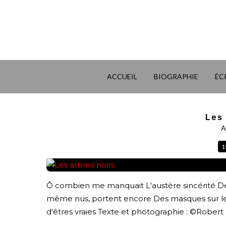
ACCUEIL
BIOGRAPHIE
ÉC
Les 
A
1
Ô combien me manquait L'austère sincérité Des 
même nus, portent encore Des masques sur leu
d'êtres vraies Texte et photographie : ©Robert L