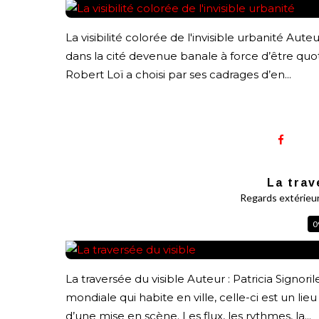
La visibilité colorée de l'invisible urbanité Aut
dans la cité devenue banale à force d’être quoti
Robert Loï a choisi par ses cadrages d’en...
La trav
Regards extérieu
0
La traversée du visible Auteur : Patricia Signori
mondiale qui habite en ville, celle-ci est un l
d’une mise en scène. Les flux, les rythmes, la...