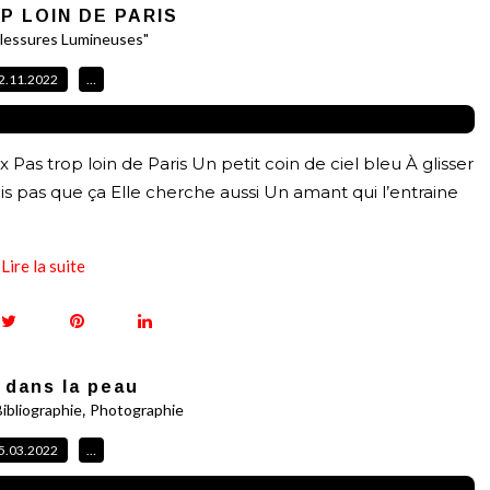
P LOIN DE PARIS
lessures Lumineuses"
2.11.2022
…
as trop loin de Paris Un petit coin de ciel bleu À glisser
Mais pas que ça Elle cherche aussi Un amant qui l’entraine
Lire la suite
t dans la peau
,
Bibliographie
Photographie
5.03.2022
…