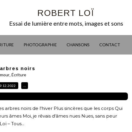
ROBERT LOÏ
Essai de lumière entre mots, images et sons
RITURE
PHOTOGRAPHIE
CHANSONS
CONTACT
arbres noirs
,
mour
Écriture
9.12.2022
…
arbres noirs de l'hiver Plus sincères que les corps Qui
rs âmes Moi, je rêvais d'âmes nues Nues, sans peur
oï – Tous...