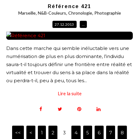
Référence 421
,
,
,
Marseille
N&B-Couleurs
Chronologie
Photographie
27.12.2013
…
Dans cette marche qui semble inéluctable vers une
numérisation de plus en plus dominante, l’individu
saura-t-il toujours définir une frontière entre réalité et
virtualité et trouver du sens à sa place dans la réalité
ou perdra-t-il, peu à peu, tous les...
Lire la suite
<<
<
1
2
3
4
5
6
7
8