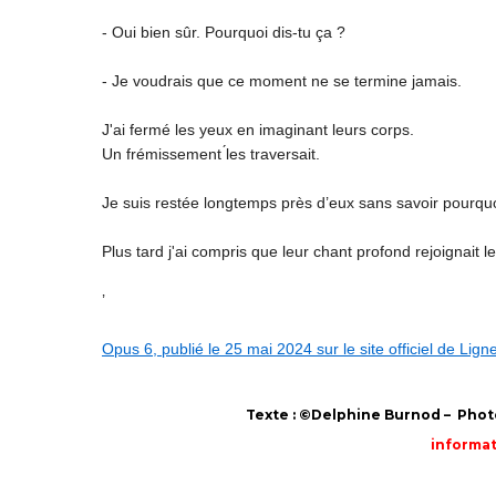
- Oui bien sûr. Pourquoi dis-tu ça ?
- Je voudrais que ce moment ne se termine jamais.
J'ai fermé les yeux en imaginant leurs corps.
Un frémissement ́les traversait.
Je suis restée longtemps près d’eux sans savoir pourquo
Plus tard j'ai compris que leur chant profond rejoignait l
’
Opus 6, publié le 25 mai 2024 sur le site officiel de Lig
Texte : ©Delphine Burnod – Photo
informat