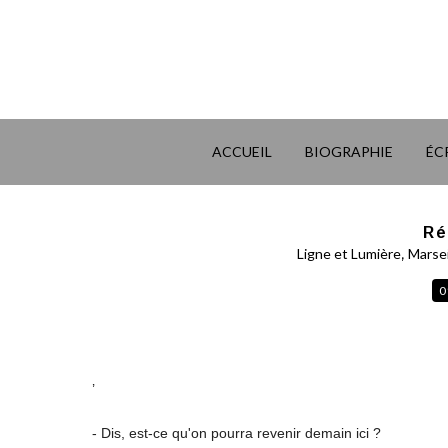
ACCUEIL
BIOGRAPHIE
ÉC
Ré
,
Ligne et Lumière
Marsei
0
’
- Dis, est-ce qu'on pourra revenir demain ici ?