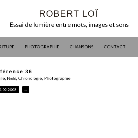
ROBERT LOÏ
Essai de lumière entre mots, images et sons
RITURE
PHOTOGRAPHIE
CHANSONS
CONTACT
férence 36
,
,
,
lle
N&B
Chronologie
Photographie
1.02.2008
…