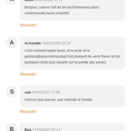
kassi
13/03/2008 13:27
Bonjour, j adore l'art de ton écrit bienvenu dans
communauté.kassi a bientot
Répondre
A
Armandie
10/03/2008 18:18
c'est vraiment super beau, et le texte et la
peintureBaisersArmandie(c'est plaisant de venir flaner et lire
quelques mots puis repartir sur la pointe des pieds)
Répondre
S
sab
04/07/2007 17:58
c'est un reel poeme, une melodie à l'oreille.
Répondre
B
Bea
27/06/2007 02:12