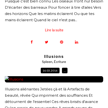
Puisque c'est bien connu Les oiseaux n'ont nul besoin
D'écarter des barreaux Pour foncer à tire d'ailes Vers
des horizons Que les matins éclairent Ou que tes
mains éclairent Quand le ciel n'est pas...
Lire la suite
Illusions
,
Spleen
Écriture
16.03.2016
…
Illusions aliénantes Jetées çà et là Artefacts de
beauté, rêvée Qui impriment des souffrances Et
détournent de l'essentiel Ces rêves brisés d'avance
Qu'on essaie de nous vendre A grands coups de